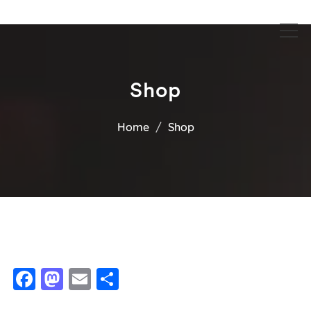
Guia Acesse encontre empresas no maior portal de busca serviços
Guia Acesse encontre empresas
e profissionais perto de você.
no maior portal de busca serviços
e profissionais perto de você.
Shop
Home
Shop
Facebook
Mastodon
Email
Share