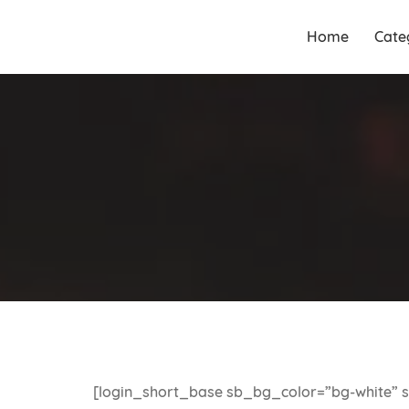
Guia Acesse encontre
Guia Acesse
Home
Cate
empresas no maior portal de
encontre
busca serviços e profissionais
empresas no
perto de você.
maior portal
de busca
serviços e
profissionais
perto de você.
[login_short_base sb_bg_color=”bg-white” sec