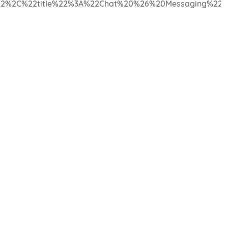
2%2C%22title%22%3A%22Chat%20%26%20Messaging%22%2