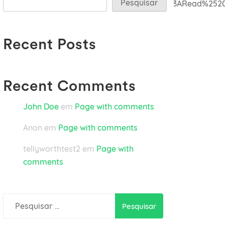
Pesquisar
C%22link%22%3A%22url%3A%2523%7Ctitle%3ARead%252
Recent Posts
Recent Comments
John Doe
em
Page with comments
Anon
em
Page with comments
tellyworthtest2
em
Page with
comments
Pesquisar
por: