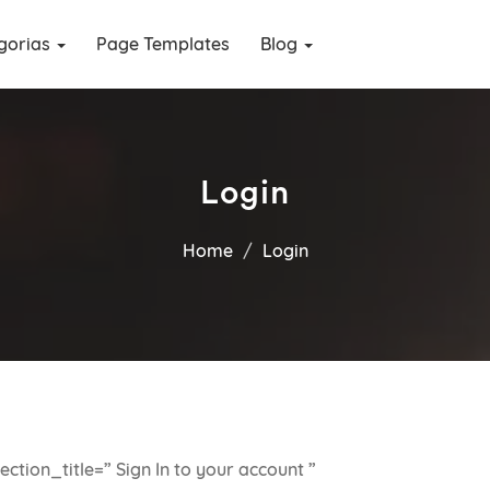
gorias
Page Templates
Blog
Login
Home
Login
tion_title=” Sign In to your account ”