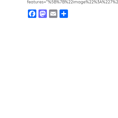
features=”%5B%7B%22image%22%3A%227%2
Facebook
Mastodon
Email
Share