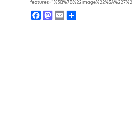
features=”%5B%7B%22image%22%3A%227%2
Facebook
Mastodon
Email
Share