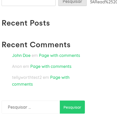
Pesquisar
C%22link%22%3A%22url%3A%2523%7Ctitle%3ARead%252
Recent Posts
Recent Comments
John Doe
em
Page with comments
Anon
em
Page with comments
tellyworthtest2
em
Page with
comments
Pesquisar
por: