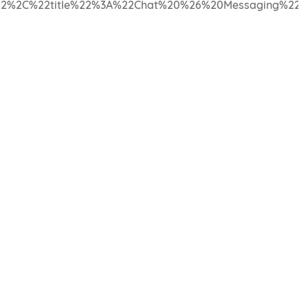
2%2C%22title%22%3A%22Chat%20%26%20Messaging%22%2