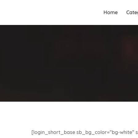
Guia Acesse encontre
Guia Acesse
Home
Cate
empresas no maior portal de
encontre
busca serviços e profissionais
empresas no
perto de você.
maior portal
de busca
serviços e
profissionais
perto de você.
[login_short_base sb_bg_color=”bg-white” sec