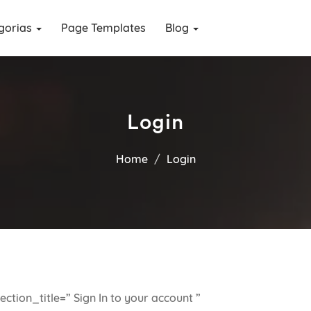
gorias
Page Templates
Blog
Login
Home
Login
tion_title=” Sign In to your account ”