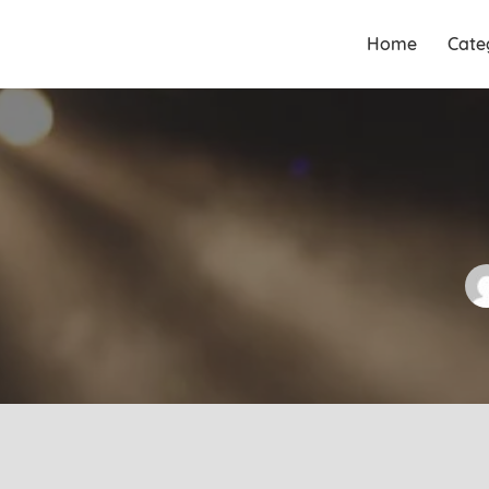
Guia Acesse encontre
Guia Acesse
Home
Cate
empresas no maior portal de
encontre
busca serviços e profissionais
empresas no
perto de você.
maior portal
de busca
serviços e
profissionais
perto de você.