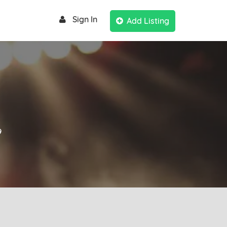
Sign In
Add Listing
9