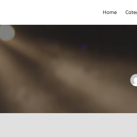
Guia Acesse encontre
Guia Acesse
Home
Cate
empresas no maior portal de
encontre
busca serviços e profissionais
empresas no
perto de você.
maior portal
de busca
serviços e
profissionais
perto de você.