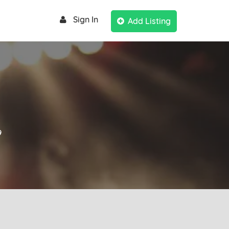
Sign In
Add Listing
9