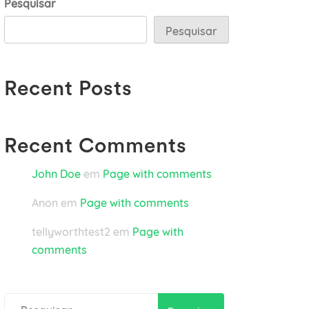
Pesquisar
Pesquisar
Recent Posts
Recent Comments
John Doe
em
Page with comments
Anon
em
Page with comments
tellyworthtest2
em
Page with
comments
Pesquisar