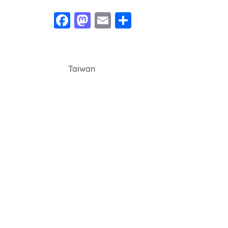
Facebook
Mastodon
Email
Share
Navegação
Taiwan
de
Post