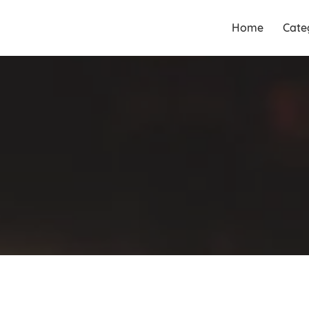
Guia Acesse encontre
Guia Acesse
Home
Cate
empresas no maior portal de
encontre
busca serviços e profissionais
empresas no
perto de você.
maior portal
de busca
serviços e
profissionais
perto de você.