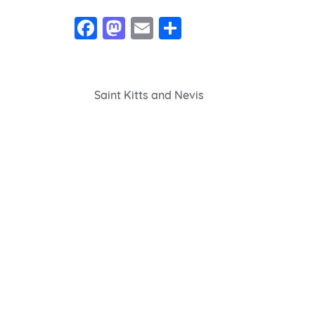
Facebook
Mastodon
Email
Share
Navegação
Saint Kitts and Nevis
de
Post