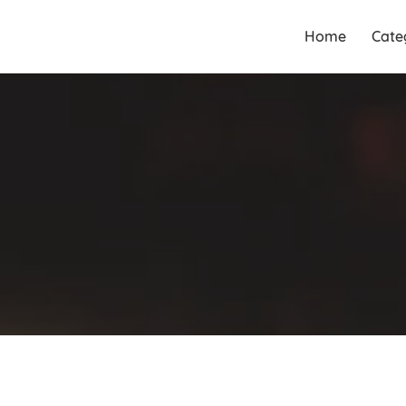
Guia Acesse encontre
Guia Acesse
Home
Cate
empresas no maior portal de
encontre
busca serviços e profissionais
empresas no
perto de você.
maior portal
de busca
serviços e
profissionais
perto de você.