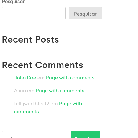
Pesquisar
Pesquisar
Recent Posts
Recent Comments
John Doe
em
Page with comments
Anon
em
Page with comments
tellyworthtest2
em
Page with
comments
Pesquisar