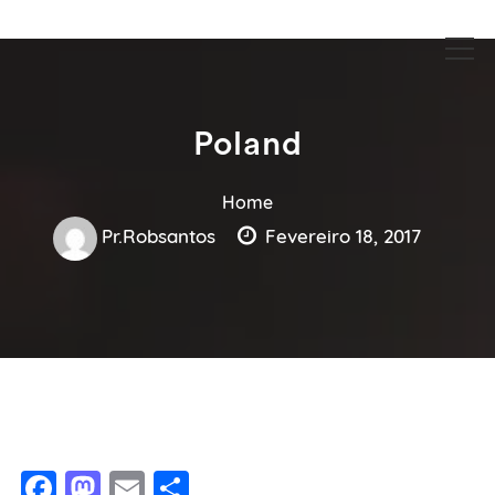
Guia Acesse encontre empresas no maior portal de busca serviços
Guia Acesse encontre empresas
e profissionais perto de você.
no maior portal de busca serviços
e profissionais perto de você.
Poland
Home
Pr.robsantos
Fevereiro 18, 2017
Facebook
Mastodon
Email
Share