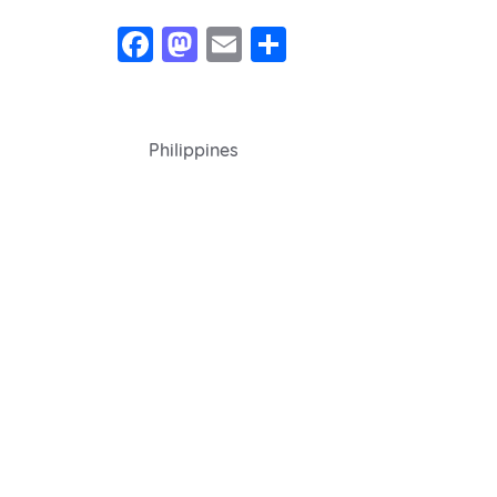
Facebook
Mastodon
Email
Share
Navegação
Philippines
de
Post