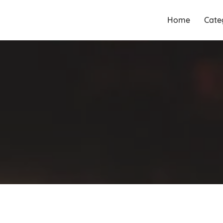
Guia Acesse encontre
Guia Acesse
Home
Cate
empresas no maior portal de
encontre
busca serviços e profissionais
empresas no
perto de você.
maior portal
de busca
serviços e
profissionais
perto de você.