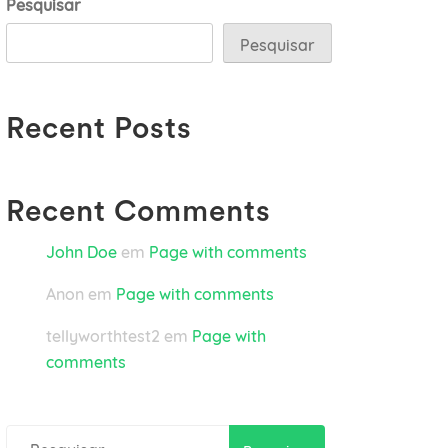
Pesquisar
Pesquisar
Recent Posts
Recent Comments
John Doe
em
Page with comments
Anon
em
Page with comments
tellyworthtest2
em
Page with
comments
Pesquisar