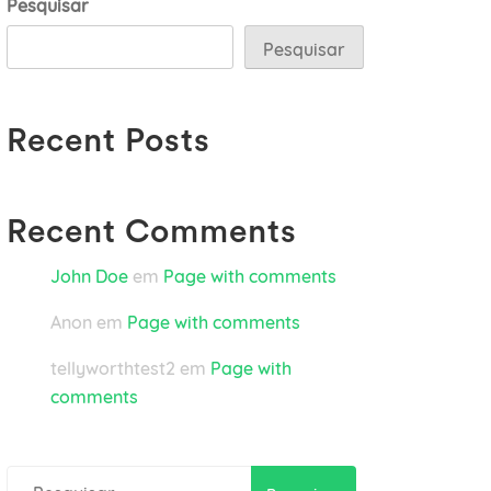
Pesquisar
Pesquisar
Recent Posts
Recent Comments
John Doe
em
Page with comments
Anon
em
Page with comments
tellyworthtest2
em
Page with
comments
Pesquisar