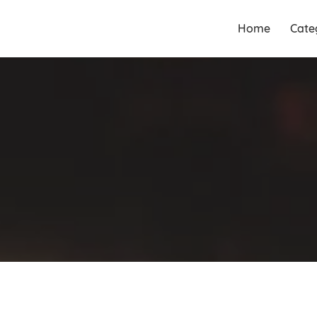
Guia Acesse encontre
Guia Acesse
Home
Cate
empresas no maior portal de
encontre
busca serviços e profissionais
empresas no
perto de você.
maior portal
de busca
serviços e
profissionais
perto de você.