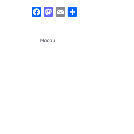
Facebook
Mastodon
Email
Share
Navegação
Macau
de
Post