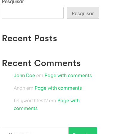
Pesquisar
Pesquisar
Recent Posts
Recent Comments
John Doe
em
Page with comments
Anon
em
Page with comments
tellyworthtest2
em
Page with
comments
Pesquisar