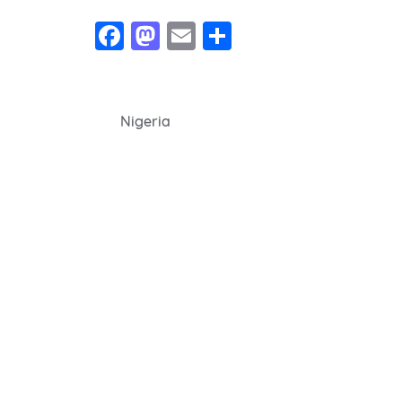
Facebook
Mastodon
Email
Share
Navegação
Nigeria
de
Post