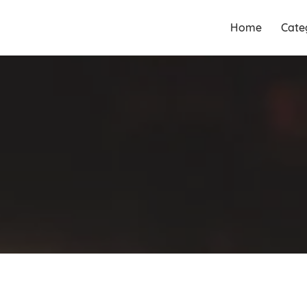
Guia Acesse encontre
Guia Acesse
Home
Cate
empresas no maior portal de
encontre
busca serviços e profissionais
empresas no
perto de você.
maior portal
de busca
serviços e
profissionais
perto de você.