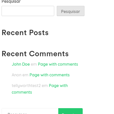
Pesquisar
Pesquisar
Recent Posts
Recent Comments
John Doe
em
Page with comments
Anon
em
Page with comments
tellyworthtest2
em
Page with
comments
Pesquisar