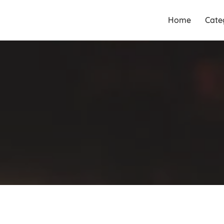
Guia Acesse encontre
Guia Acesse
Home
Cate
empresas no maior portal de
encontre
busca serviços e profissionais
empresas no
perto de você.
maior portal
de busca
serviços e
profissionais
perto de você.