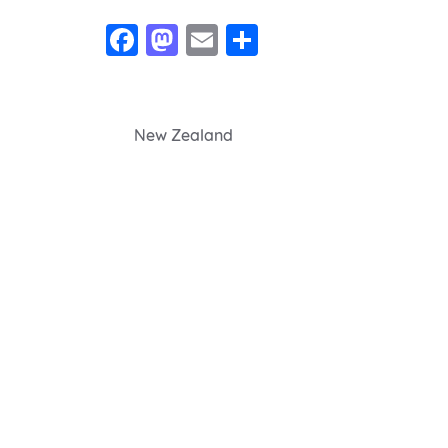
Facebook
Mastodon
Email
Share
Navegação
New Zealand
de
Post