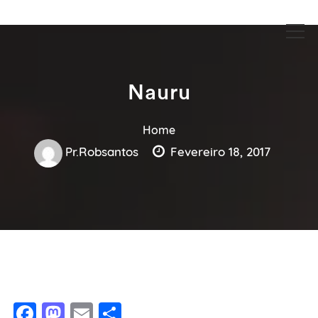
Guia Acesse encontre empresas no maior portal de busca serviços
Guia Acesse encontre empresas
e profissionais perto de você.
no maior portal de busca serviços
e profissionais perto de você.
Nauru
Home
Pr.robsantos
Fevereiro 18, 2017
Facebook
Mastodon
Email
Share