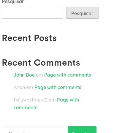
Pesquisar
Pesquisar
Recent Posts
Recent Comments
John Doe
em
Page with comments
Anon
em
Page with comments
tellyworthtest2
em
Page with
comments
Pesquisar