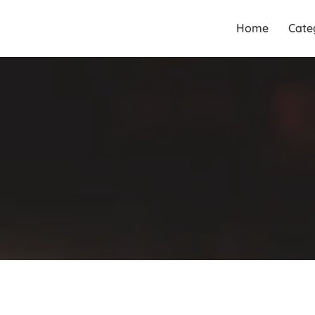
Guia Acesse encontre
Guia Acesse
Home
Cate
empresas no maior portal de
encontre
busca serviços e profissionais
empresas no
perto de você.
maior portal
de busca
serviços e
profissionais
perto de você.