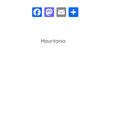
Facebook
Mastodon
Email
Share
Navegação
Mauritania
de
Post