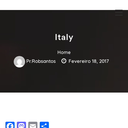
Guia Acesse encontre empresas no maior portal de busca serviços
Guia Acesse encontre empresas
e profissionais perto de você.
no maior portal de busca serviços
e profissionais perto de você.
Italy
Home
Pr.robsantos
Fevereiro 18, 2017
Facebook
Mastodon
Email
Share