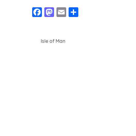
Facebook
Mastodon
Email
Share
Navegação
Isle of Man
de
Post