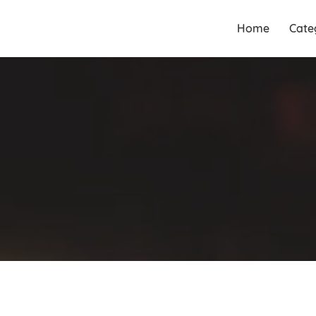
Guia Acesse encontre
Guia Acesse
Home
Cate
empresas no maior portal de
encontre
busca serviços e profissionais
empresas no
perto de você.
maior portal
de busca
serviços e
profissionais
perto de você.