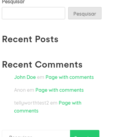
Pesquisar
Pesquisar
Recent Posts
Recent Comments
John Doe
em
Page with comments
Anon
em
Page with comments
tellyworthtest2
em
Page with
comments
Pesquisar