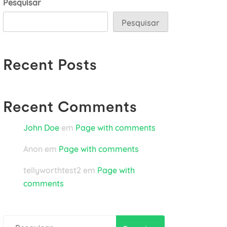
Pesquisar
Pesquisar
Recent Posts
Recent Comments
John Doe
em
Page with comments
Anon
em
Page with comments
tellyworthtest2
em
Page with
comments
Pesquisar