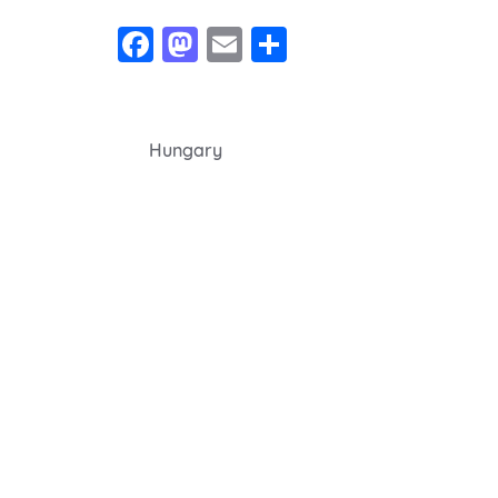
Facebook
Mastodon
Email
Share
Navegação
Hungary
de
Post