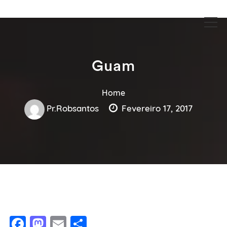
Guia Acesse encontre empresas no maior portal de busca serviços
Guia Acesse encontre empresas
e profissionais perto de você.
no maior portal de busca serviços
e profissionais perto de você.
Guam
Home
Pr.robsantos
Fevereiro 17, 2017
Facebook
Mastodon
Email
Share