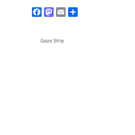
Facebook
Mastodon
Email
Share
Navegação
Gaza Strip
de
Post