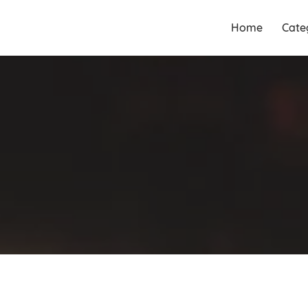
Guia Acesse encontre
Guia Acesse
Home
Cate
empresas no maior portal de
encontre
busca serviços e profissionais
empresas no
perto de você.
maior portal
de busca
serviços e
profissionais
perto de você.