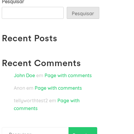
Pesquisar
Pesquisar
Recent Posts
Recent Comments
John Doe
em
Page with comments
Anon
em
Page with comments
tellyworthtest2
em
Page with
comments
Pesquisar