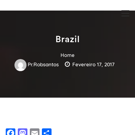
Guia Acesse encontre empresas no maior portal de busca serviços
Guia Acesse encontre empresas
e profissionais perto de você.
no maior portal de busca serviços
e profissionais perto de você.
Brazil
Home
Pr.robsantos
Fevereiro 17, 2017
Facebook
Mastodon
Email
Share