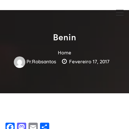
Guia Acesse encontre empresas no maior portal de busca serviços
Guia Acesse encontre empresas
e profissionais perto de você.
no maior portal de busca serviços
e profissionais perto de você.
Benin
Home
Pr.robsantos
Fevereiro 17, 2017
Facebook
Mastodon
Email
Share